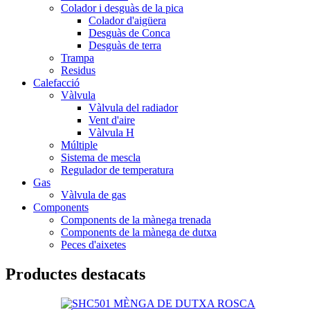
Colador i desguàs de la pica
Colador d'aigüera
Desguàs de Conca
Desguàs de terra
Trampa
Residus
Calefacció
Vàlvula
Vàlvula del radiador
Vent d'aire
Vàlvula H
Múltiple
Sistema de mescla
Regulador de temperatura
Gas
Vàlvula de gas
Components
Components de la mànega trenada
Components de la mànega de dutxa
Peces d'aixetes
Productes destacats