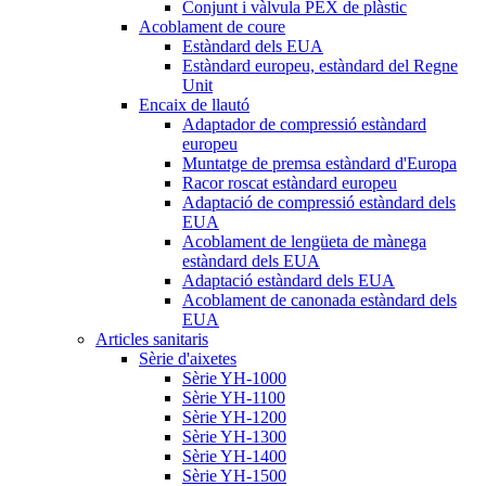
Conjunt i vàlvula PEX de plàstic
Acoblament de coure
Estàndard dels EUA
Estàndard europeu, estàndard del Regne
Unit
Encaix de llautó
Adaptador de compressió estàndard
europeu
Muntatge de premsa estàndard d'Europa
Racor roscat estàndard europeu
Adaptació de compressió estàndard dels
EUA
Acoblament de lengüeta de mànega
estàndard dels EUA
Adaptació estàndard dels EUA
Acoblament de canonada estàndard dels
EUA
Articles sanitaris
Sèrie d'aixetes
Sèrie YH-1000
Sèrie YH-1100
Sèrie YH-1200
Sèrie YH-1300
Sèrie YH-1400
Sèrie YH-1500