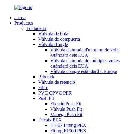
a casa
Productes
Fontaneria
Vàlvula de bola
Vàlvula de compuerta
Vàlvula d'angle
Vàlvula d'aturada d'un quart de volta
estàndard dels EUA
Vàlvula d'aturada de múltiples voltes
estàndard dels EUA
Vàlvula d'angle estàndard d'Europa
Bibcock
Vàlvula de retenció
Filtre
PVC CPVC PPR
Push Fit
Fixació Push Fit
Vàlvula Push Fit
Manega Push Fit
Encaix PEX
F1807 Fitting PEX
Fitting F1960 PEX