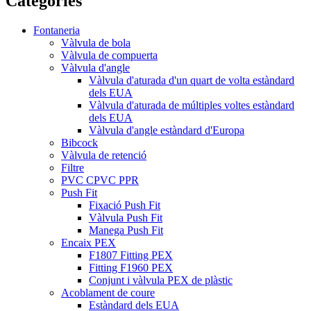
Categories
Fontaneria
Vàlvula de bola
Vàlvula de compuerta
Vàlvula d'angle
Vàlvula d'aturada d'un quart de volta estàndard
dels EUA
Vàlvula d'aturada de múltiples voltes estàndard
dels EUA
Vàlvula d'angle estàndard d'Europa
Bibcock
Vàlvula de retenció
Filtre
PVC CPVC PPR
Push Fit
Fixació Push Fit
Vàlvula Push Fit
Manega Push Fit
Encaix PEX
F1807 Fitting PEX
Fitting F1960 PEX
Conjunt i vàlvula PEX de plàstic
Acoblament de coure
Estàndard dels EUA