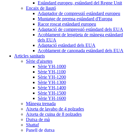
Estàndard europeu, estàndard del Regne Unit
Encaix de llautó
Adaptador de compressió estàndard europeu
Muntatge de premsa estàndard d'Europa
Racor roscat estàndard europeu
Adaptació de compressió estàndard dels EUA
Acoblament de lengüeta de mànega estàndard
dels EUA
Adaptació estàndard dels EUA
Acoblament de canonada estàndard dels EUA
Articles sanitaris
Sèrie d'aixetes
Sèrie YH-1000
Sèrie YH-1100
Sèrie YH-1200
Sèrie YH-1300
Sèrie YH-1400
Sèrie YH-1500
Sèrie YH-1600
Mànega trenada
Aixeta de lavabo de 4 polzades
Aixeta de cuina de 8 polzades
Dutxa de mà
Shattaf
Panell de dutxa