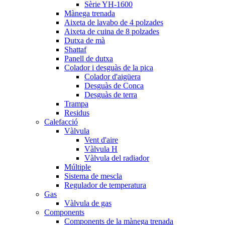
Sèrie YH-1600
Mànega trenada
Aixeta de lavabo de 4 polzades
Aixeta de cuina de 8 polzades
Dutxa de mà
Shattaf
Panell de dutxa
Colador i desguàs de la pica
Colador d'aigüera
Desguàs de Conca
Desguàs de terra
Trampa
Residus
Calefacció
Vàlvula
Vent d'aire
Vàlvula H
Vàlvula del radiador
Múltiple
Sistema de mescla
Regulador de temperatura
Gas
Vàlvula de gas
Components
Components de la mànega trenada