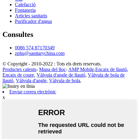
Calefacció
Fontaneria
Articles sanitaris
Purificador d'aigua
Consultes
0086 574 87170349
zphu@sanitarychina.com
© Copyright - 2010-2022 : Tots els drets reservats.
Productes calents
-
Mapa del lloc
-
AMP Mobile
,
Encaix de llautó
,
Encaix de coure
,
Vàlvula d'angle de llautó
,
Vàlvula de bola de
llautó
,
Vàlvula d'angle
,
Vàlvula de bola
,
Enviar correu electrònic
x