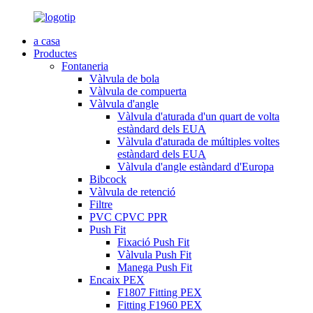
a casa
Productes
Fontaneria
Vàlvula de bola
Vàlvula de compuerta
Vàlvula d'angle
Vàlvula d'aturada d'un quart de volta
estàndard dels EUA
Vàlvula d'aturada de múltiples voltes
estàndard dels EUA
Vàlvula d'angle estàndard d'Europa
Bibcock
Vàlvula de retenció
Filtre
PVC CPVC PPR
Push Fit
Fixació Push Fit
Vàlvula Push Fit
Manega Push Fit
Encaix PEX
F1807 Fitting PEX
Fitting F1960 PEX