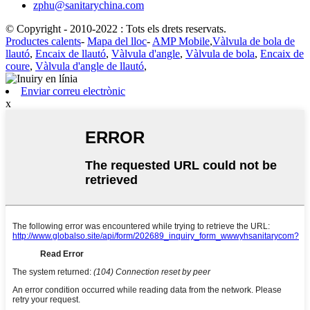
zphu@sanitarychina.com
© Copyright - 2010-2022 : Tots els drets reservats.
Productes calents
-
Mapa del lloc
-
AMP Mobile
,
Vàlvula de bola de
llautó
,
Encaix de llautó
,
Vàlvula d'angle
,
Vàlvula de bola
,
Encaix de
coure
,
Vàlvula d'angle de llautó
,
Enviar correu electrònic
x