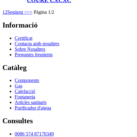
COURE CXCXC
1
2
Següent >
>>
Pàgina 1/2
Informació
Certificat
Contacta amb nosaltres
Sobre Nosaltres
Preguntes freqüents
Catàleg
Components
Gas
Calefacció
Fontaneria
Articles sanitaris
Purificador d'aigua
Consultes
0086 574 87170349