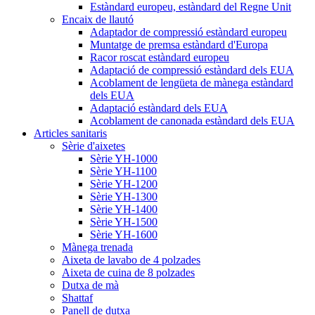
Estàndard europeu, estàndard del Regne Unit
Encaix de llautó
Adaptador de compressió estàndard europeu
Muntatge de premsa estàndard d'Europa
Racor roscat estàndard europeu
Adaptació de compressió estàndard dels EUA
Acoblament de lengüeta de mànega estàndard
dels EUA
Adaptació estàndard dels EUA
Acoblament de canonada estàndard dels EUA
Articles sanitaris
Sèrie d'aixetes
Sèrie YH-1000
Sèrie YH-1100
Sèrie YH-1200
Sèrie YH-1300
Sèrie YH-1400
Sèrie YH-1500
Sèrie YH-1600
Mànega trenada
Aixeta de lavabo de 4 polzades
Aixeta de cuina de 8 polzades
Dutxa de mà
Shattaf
Panell de dutxa