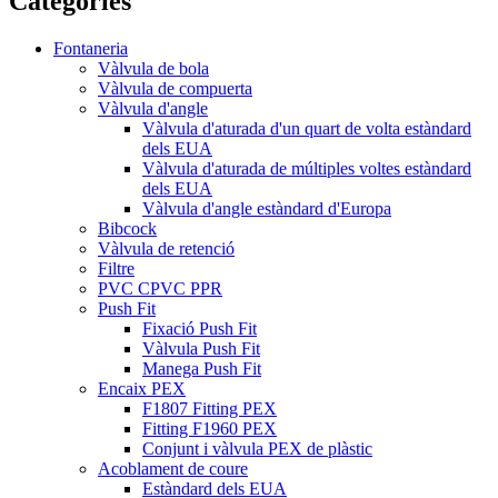
Categories
Fontaneria
Vàlvula de bola
Vàlvula de compuerta
Vàlvula d'angle
Vàlvula d'aturada d'un quart de volta estàndard
dels EUA
Vàlvula d'aturada de múltiples voltes estàndard
dels EUA
Vàlvula d'angle estàndard d'Europa
Bibcock
Vàlvula de retenció
Filtre
PVC CPVC PPR
Push Fit
Fixació Push Fit
Vàlvula Push Fit
Manega Push Fit
Encaix PEX
F1807 Fitting PEX
Fitting F1960 PEX
Conjunt i vàlvula PEX de plàstic
Acoblament de coure
Estàndard dels EUA