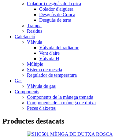
Colador i desguàs de la pica
Colador d'aigüera
Desguàs de Conca
Desguàs de terra
Trampa
Residus
Calefacció
Vàlvula
Vàlvula del radiador
Vent d'aire
Vàlvula H
Múltiple
Sistema de mescla
Regulador de temperatura
Gas
Vàlvula de gas
Components
Components de la mànega trenada
Components de la mànega de dutxa
Peces d'aixetes
Productes destacats