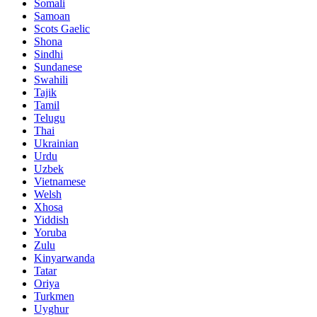
Somali
Samoan
Scots Gaelic
Shona
Sindhi
Sundanese
Swahili
Tajik
Tamil
Telugu
Thai
Ukrainian
Urdu
Uzbek
Vietnamese
Welsh
Xhosa
Yiddish
Yoruba
Zulu
Kinyarwanda
Tatar
Oriya
Turkmen
Uyghur