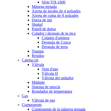
Sèrie YH-1600
Mànega trenada
Aixeta de lavabo de 4 polzades
Aixeta de cuina de 8 polzades
Dutxa de mà
Shattaf
Panell de dutxa
Colador i desguàs de la pica
Colador d'aigüera
Desguàs de Conca
Desguàs de terra
Trampa
Residus
Calefacció
Vàlvula
Vent d'aire
Vàlvula H
Vàlvula del radiador
Múltiple
Sistema de mescla
Regulador de temperatura
Gas
Vàlvula de gas
Components
Components de la mànega trenada