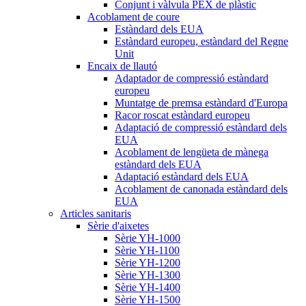
Conjunt i vàlvula PEX de plàstic
Acoblament de coure
Estàndard dels EUA
Estàndard europeu, estàndard del Regne
Unit
Encaix de llautó
Adaptador de compressió estàndard
europeu
Muntatge de premsa estàndard d'Europa
Racor roscat estàndard europeu
Adaptació de compressió estàndard dels
EUA
Acoblament de lengüeta de mànega
estàndard dels EUA
Adaptació estàndard dels EUA
Acoblament de canonada estàndard dels
EUA
Articles sanitaris
Sèrie d'aixetes
Sèrie YH-1000
Sèrie YH-1100
Sèrie YH-1200
Sèrie YH-1300
Sèrie YH-1400
Sèrie YH-1500