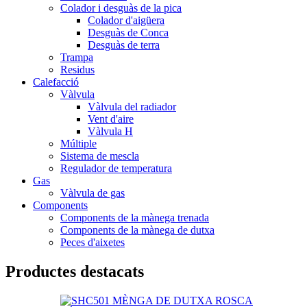
Colador i desguàs de la pica
Colador d'aigüera
Desguàs de Conca
Desguàs de terra
Trampa
Residus
Calefacció
Vàlvula
Vàlvula del radiador
Vent d'aire
Vàlvula H
Múltiple
Sistema de mescla
Regulador de temperatura
Gas
Vàlvula de gas
Components
Components de la mànega trenada
Components de la mànega de dutxa
Peces d'aixetes
Productes destacats