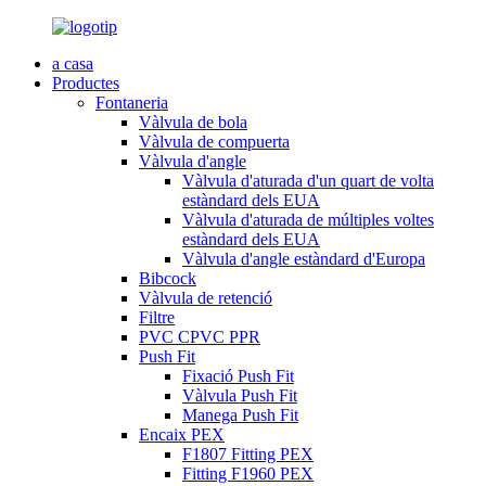
a casa
Productes
Fontaneria
Vàlvula de bola
Vàlvula de compuerta
Vàlvula d'angle
Vàlvula d'aturada d'un quart de volta
estàndard dels EUA
Vàlvula d'aturada de múltiples voltes
estàndard dels EUA
Vàlvula d'angle estàndard d'Europa
Bibcock
Vàlvula de retenció
Filtre
PVC CPVC PPR
Push Fit
Fixació Push Fit
Vàlvula Push Fit
Manega Push Fit
Encaix PEX
F1807 Fitting PEX
Fitting F1960 PEX