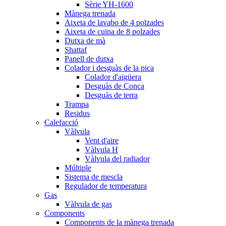
Sèrie YH-1600
Mànega trenada
Aixeta de lavabo de 4 polzades
Aixeta de cuina de 8 polzades
Dutxa de mà
Shattaf
Panell de dutxa
Colador i desguàs de la pica
Colador d'aigüera
Desguàs de Conca
Desguàs de terra
Trampa
Residus
Calefacció
Vàlvula
Vent d'aire
Vàlvula H
Vàlvula del radiador
Múltiple
Sistema de mescla
Regulador de temperatura
Gas
Vàlvula de gas
Components
Components de la mànega trenada