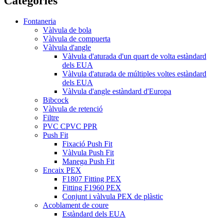
Categories
Fontaneria
Vàlvula de bola
Vàlvula de compuerta
Vàlvula d'angle
Vàlvula d'aturada d'un quart de volta estàndard
dels EUA
Vàlvula d'aturada de múltiples voltes estàndard
dels EUA
Vàlvula d'angle estàndard d'Europa
Bibcock
Vàlvula de retenció
Filtre
PVC CPVC PPR
Push Fit
Fixació Push Fit
Vàlvula Push Fit
Manega Push Fit
Encaix PEX
F1807 Fitting PEX
Fitting F1960 PEX
Conjunt i vàlvula PEX de plàstic
Acoblament de coure
Estàndard dels EUA