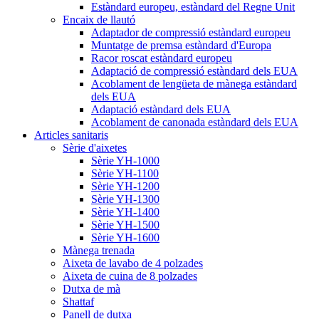
Estàndard europeu, estàndard del Regne Unit
Encaix de llautó
Adaptador de compressió estàndard europeu
Muntatge de premsa estàndard d'Europa
Racor roscat estàndard europeu
Adaptació de compressió estàndard dels EUA
Acoblament de lengüeta de mànega estàndard
dels EUA
Adaptació estàndard dels EUA
Acoblament de canonada estàndard dels EUA
Articles sanitaris
Sèrie d'aixetes
Sèrie YH-1000
Sèrie YH-1100
Sèrie YH-1200
Sèrie YH-1300
Sèrie YH-1400
Sèrie YH-1500
Sèrie YH-1600
Mànega trenada
Aixeta de lavabo de 4 polzades
Aixeta de cuina de 8 polzades
Dutxa de mà
Shattaf
Panell de dutxa