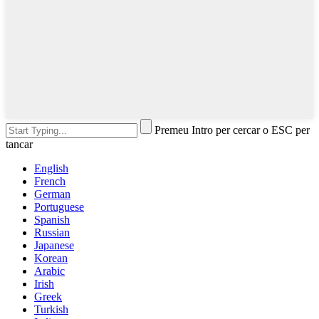
Premeu Intro per cercar o ESC per
tancar
English
French
German
Portuguese
Spanish
Russian
Japanese
Korean
Arabic
Irish
Greek
Turkish