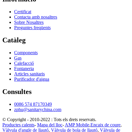
Certificat
Contacta amb nosaltres
Sobre Nosaltres
Preguntes freqüents
Catàleg
Components
Gas
Calefacció
Fontaneria
Articles sanitaris
Purificador d'aigua
Consultes
0086 574 87170349
zphu@sanitarychina.com
© Copyright - 2010-2022 : Tots els drets reservats.
Productes calents
-
Mapa del lloc
-
AMP Mobile
,
Encaix de coure
,
Vàlvula d'angle de llautó
,
Vàlvula de bola de llautó
,
Vàlvula de