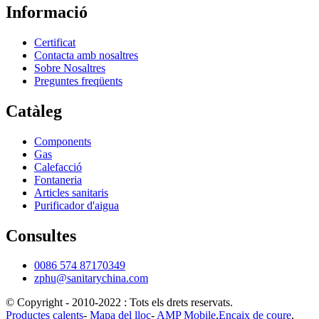
Informació
Certificat
Contacta amb nosaltres
Sobre Nosaltres
Preguntes freqüents
Catàleg
Components
Gas
Calefacció
Fontaneria
Articles sanitaris
Purificador d'aigua
Consultes
0086 574 87170349
zphu@sanitarychina.com
© Copyright - 2010-2022 : Tots els drets reservats.
Productes calents
-
Mapa del lloc
-
AMP Mobile
,
Encaix de coure
,