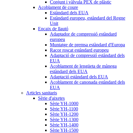
Conjunt i vàlvula PEX de plàstic
Acoblament de coure
Estàndard dels EUA
Estàndard europeu, estàndard del Regne
Unit
Encaix de llautó
Adaptador de compressió estàndard
europeu
Muntatge de premsa estàndard d'Europa
Racor roscat estàndard europeu
Adaptació de compressió estàndard dels
EUA
Acoblament de lengüeta de mànega
estàndard dels EUA
Adaptació estàndard dels EUA
Acoblament de canonada estàndard dels
EUA
Articles sanitaris
Sèrie d'aixetes
Sèrie YH-1000
Sèrie YH-1100
Sèrie YH-1200
Sèrie YH-1300
Sèrie YH-1400
Sèrie YH-1500