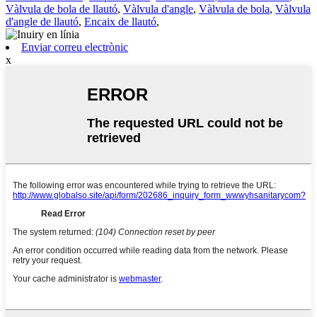
Vàlvula de bola de llautó
,
Vàlvula d'angle
,
Vàlvula de bola
,
Vàlvula
d'angle de llautó
,
Encaix de llautó
,
Enviar correu electrònic
x