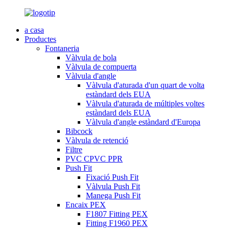
a casa
Productes
Fontaneria
Vàlvula de bola
Vàlvula de compuerta
Vàlvula d'angle
Vàlvula d'aturada d'un quart de volta
estàndard dels EUA
Vàlvula d'aturada de múltiples voltes
estàndard dels EUA
Vàlvula d'angle estàndard d'Europa
Bibcock
Vàlvula de retenció
Filtre
PVC CPVC PPR
Push Fit
Fixació Push Fit
Vàlvula Push Fit
Manega Push Fit
Encaix PEX
F1807 Fitting PEX
Fitting F1960 PEX