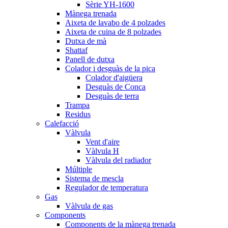
Sèrie YH-1600
Mànega trenada
Aixeta de lavabo de 4 polzades
Aixeta de cuina de 8 polzades
Dutxa de mà
Shattaf
Panell de dutxa
Colador i desguàs de la pica
Colador d'aigüera
Desguàs de Conca
Desguàs de terra
Trampa
Residus
Calefacció
Vàlvula
Vent d'aire
Vàlvula H
Vàlvula del radiador
Múltiple
Sistema de mescla
Regulador de temperatura
Gas
Vàlvula de gas
Components
Components de la mànega trenada