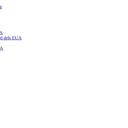
t
UA
rd dels EUA
UA