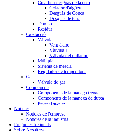
Colador i desguàs de la pica
Colador d'aigüera
Desguàs de Conca
Desguàs de terra
Trampa
Residus
Calefacció
Vàlvula
Vent d'aire
Vàlvula H
Vàlvula del radiador
Múltiple
Sistema de mescla
Regulador de temperatura
Gas
Vàlvula de gas
Components
Components de la mànega trenada
Components de la mànega de dutxa
Peces d'aixetes
Notícies
Notícies de l'empresa
Notícies de la indústria
Preguntes freqüents
Sobre Nosaltres