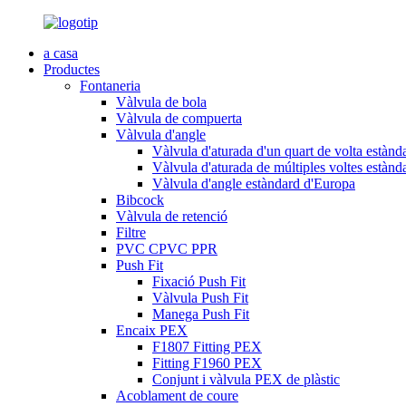
a casa
Productes
Fontaneria
Vàlvula de bola
Vàlvula de compuerta
Vàlvula d'angle
Vàlvula d'aturada d'un quart de volta estàn
Vàlvula d'aturada de múltiples voltes estàn
Vàlvula d'angle estàndard d'Europa
Bibcock
Vàlvula de retenció
Filtre
PVC CPVC PPR
Push Fit
Fixació Push Fit
Vàlvula Push Fit
Manega Push Fit
Encaix PEX
F1807 Fitting PEX
Fitting F1960 PEX
Conjunt i vàlvula PEX de plàstic
Acoblament de coure