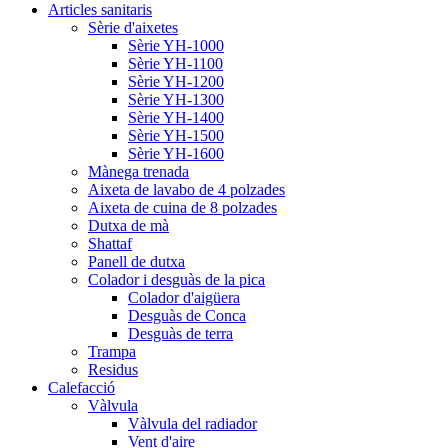
Articles sanitaris
Sèrie d'aixetes
Sèrie YH-1000
Sèrie YH-1100
Sèrie YH-1200
Sèrie YH-1300
Sèrie YH-1400
Sèrie YH-1500
Sèrie YH-1600
Mànega trenada
Aixeta de lavabo de 4 polzades
Aixeta de cuina de 8 polzades
Dutxa de mà
Shattaf
Panell de dutxa
Colador i desguàs de la pica
Colador d'aigüera
Desguàs de Conca
Desguàs de terra
Trampa
Residus
Calefacció
Vàlvula
Vàlvula del radiador
Vent d'aire