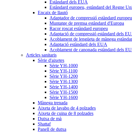
Estàndard dels EUA
Estàndard europeu, estàndard del Regne Uni
Encaix de llautó
Adaptador de compressió estàndard europeu
Muntatge de premsa estàndard d'Europa
Racor roscat estàndard europeu
Adaptació de compressió estàndard dels E
Acoblament de lengüeta de mànega estànda
Adaptació estàndard dels EUA
Acoblament de canonada estàndard dels E
Articles sanitaris
Sèrie d'aixetes
Sèrie YH-1000
Sèrie YH-1100
Sèrie YH-1200
Sèrie YH-1300
Sèrie YH-1400
Sèrie YH-1500
Sèrie YH-1600
Mànega trenada
Aixeta de lavabo de 4 polzades
Aixeta de cuina de 8 polzades
Dutxa de mà
Shattaf
Panell de dutxa