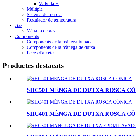
Vàlvula H
Múltiple
Sistema de mescla
Regulador de temperatura
Gas
Vàlvula de gas
Components
Components de la mànega trenada
Components de la mànega de dutxa
Peces d'aixetes
Productes destacats
SHC501 MÈNGA DE DUTXA ROSCA CÒ
SHC401 MÈNGA DE DUTXA ROSCA CÒ