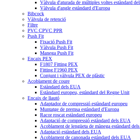
Vàlvula d'aturada de múltiples voltes estàndard d
Vàlvula d'angle estàndard d'Europa
Bibcock
Vàlvula de retenció
Filtre
PVC CPVC PPR
Push Fit
Fixació Push Fit
Vàlvula Push Fit
Manega Push Fit
Encaix PEX
F1807 Fitting PEX
Fitting F1960 PEX
Conjunt i vàlvula PEX de plàstic
Acoblament de coure
Estàndard dels EUA
Estàndard europeu, estàndard del Regne Unit
Encaix de llautó
Adaptador de compressió estàndard europeu
Muntatge de premsa estàndard d'Europa
Racor roscat estàndard europeu
Adaptació de compressió estàndard dels EUA
Acoblament de lengüeta de mànega estàndard de
Adaptació estàndard dels EUA
Acoblament de canonada estàndard dels EUA