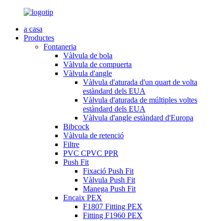
a casa
Productes
Fontaneria
Vàlvula de bola
Vàlvula de compuerta
Vàlvula d'angle
Vàlvula d'aturada d'un quart de volta
estàndard dels EUA
Vàlvula d'aturada de múltiples voltes
estàndard dels EUA
Vàlvula d'angle estàndard d'Europa
Bibcock
Vàlvula de retenció
Filtre
PVC CPVC PPR
Push Fit
Fixació Push Fit
Vàlvula Push Fit
Manega Push Fit
Encaix PEX
F1807 Fitting PEX
Fitting F1960 PEX