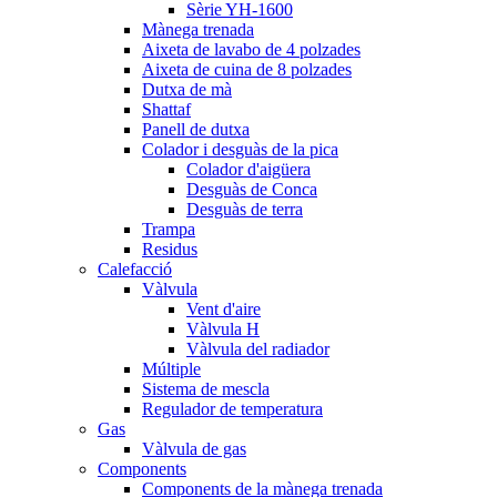
Sèrie YH-1600
Mànega trenada
Aixeta de lavabo de 4 polzades
Aixeta de cuina de 8 polzades
Dutxa de mà
Shattaf
Panell de dutxa
Colador i desguàs de la pica
Colador d'aigüera
Desguàs de Conca
Desguàs de terra
Trampa
Residus
Calefacció
Vàlvula
Vent d'aire
Vàlvula H
Vàlvula del radiador
Múltiple
Sistema de mescla
Regulador de temperatura
Gas
Vàlvula de gas
Components
Components de la mànega trenada