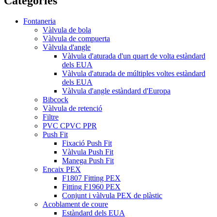
Categories
Fontaneria
Vàlvula de bola
Vàlvula de compuerta
Vàlvula d'angle
Vàlvula d'aturada d'un quart de volta estàndard
dels EUA
Vàlvula d'aturada de múltiples voltes estàndard
dels EUA
Vàlvula d'angle estàndard d'Europa
Bibcock
Vàlvula de retenció
Filtre
PVC CPVC PPR
Push Fit
Fixació Push Fit
Vàlvula Push Fit
Manega Push Fit
Encaix PEX
F1807 Fitting PEX
Fitting F1960 PEX
Conjunt i vàlvula PEX de plàstic
Acoblament de coure
Estàndard dels EUA