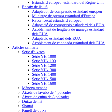
Estàndard europeu, estàndard del Regne Unit
Encaix de llautó
Adaptador de compressió estàndard europeu
Muntatge de premsa estàndard d'Europa
Racor roscat estàndard europeu
Adaptació de compressió estàndard dels EUA
Acoblament de lengüeta de mànega estàndard
dels EUA
Adaptació estàndard dels EUA
Acoblament de canonada estàndard dels EUA
Articles sanitaris
Sèrie d'aixetes
Sèrie YH-1000
Sèrie YH-1100
Sèrie YH-1200
Sèrie YH-1300
Sèrie YH-1400
Sèrie YH-1500
Sèrie YH-1600
Mànega trenada
Aixeta de lavabo de 4 polzades
Aixeta de cuina de 8 polzades
Dutxa de mà
Shattaf
Panell de dutxa