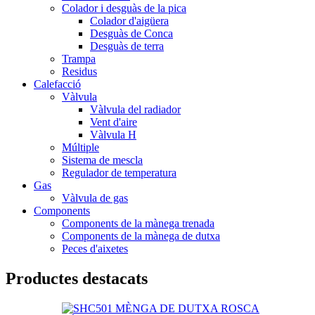
Colador i desguàs de la pica
Colador d'aigüera
Desguàs de Conca
Desguàs de terra
Trampa
Residus
Calefacció
Vàlvula
Vàlvula del radiador
Vent d'aire
Vàlvula H
Múltiple
Sistema de mescla
Regulador de temperatura
Gas
Vàlvula de gas
Components
Components de la mànega trenada
Components de la mànega de dutxa
Peces d'aixetes
Productes destacats