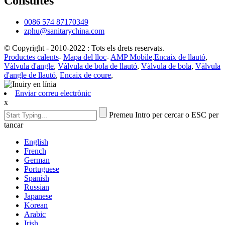
Consultes
0086 574 87170349
zphu@sanitarychina.com
© Copyright - 2010-2022 : Tots els drets reservats.
Productes calents
-
Mapa del lloc
-
AMP Mobile
,
Encaix de llautó
,
Vàlvula d'angle
,
Vàlvula de bola de llautó
,
Vàlvula de bola
,
Vàlvula
d'angle de llautó
,
Encaix de coure
,
Enviar correu electrònic
x
Premeu Intro per cercar o ESC per
tancar
English
French
German
Portuguese
Spanish
Russian
Japanese
Korean
Arabic
Irish