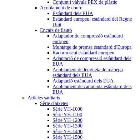
Conjunt i vàlvula PEX de plàstic
Acoblament de coure
Estàndard dels EUA
Estàndard europeu, estàndard del Regne
Unit
Encaix de llautó
Adaptador de compressió estàndard
europeu
Muntatge de premsa estàndard d'Europa
Racor roscat estàndard europeu
Adaptació de compressió estàndard dels
EUA
Acoblament de lengüeta de mànega
estàndard dels EUA
Adaptació estàndard dels EUA
Acoblament de canonada estàndard dels
EUA
Articles sanitaris
Sèrie d'aixetes
Sèrie YH-1000
Sèrie YH-1100
Sèrie YH-1200
Sèrie YH-1300
Sèrie YH-1400
Sèrie YH-1500