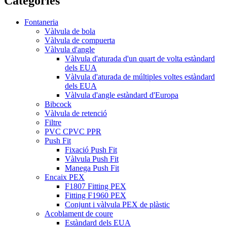
Categories
Fontaneria
Vàlvula de bola
Vàlvula de compuerta
Vàlvula d'angle
Vàlvula d'aturada d'un quart de volta estàndard
dels EUA
Vàlvula d'aturada de múltiples voltes estàndard
dels EUA
Vàlvula d'angle estàndard d'Europa
Bibcock
Vàlvula de retenció
Filtre
PVC CPVC PPR
Push Fit
Fixació Push Fit
Vàlvula Push Fit
Manega Push Fit
Encaix PEX
F1807 Fitting PEX
Fitting F1960 PEX
Conjunt i vàlvula PEX de plàstic
Acoblament de coure
Estàndard dels EUA