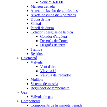
Sèrie YH-1600
Mànega trenada
Aixeta de lavabo de 4 polzades
Aixeta de cuina de 8 polzades
Dutxa de mà
Shattaf
Panell de dutxa
Colador i desguàs de la pica
Colador d'aigüera
Desguàs de Conca
Desguàs de terra
Trampa
Residus
Calefacció
Vàlvula
Vent d'aire
Vàlvula H
Vàlvula del radiador
Múltiple
Sistema de mescla
Regulador de temperatura
Gas
Vàlvula de gas
Components
Components de la mànega trenada