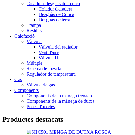
Colador i desguàs de la pica
Colador d'aigüera
Desguàs de Conca
Desguàs de terra
Trampa
Residus
Calefacció
Vàlvula
Vàlvula del radiador
Vent d'aire
Vàlvula H
Múltiple
Sistema de mescla
Regulador de temperatura
Gas
Vàlvula de gas
Components
Components de la mànega trenada
Components de la mànega de dutxa
Peces d'aixetes
Productes destacats