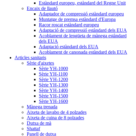
Estàndard europeu, estàndard del Regne Unit
Encaix de llautó
Adaptador de compressió estàndard europeu
Muntatge de premsa estàndard d'Europa
Racor roscat estàndard europeu
Adaptació de compressió estàndard dels EUA
Acoblament de lengüeta de mànega estàndard
dels EUA
Adaptació estàndard dels EUA
Acoblament de canonada estàndard dels EUA
Articles sanitaris
Sèrie d'aixetes
Sèrie YH-1000
Sèrie YH-1100
Sèrie YH-1200
Sèrie YH-1300
Sèrie YH-1400
Sèrie YH-1500
Sèrie YH-1600
Mànega trenada
Aixeta de lavabo de 4 polzades
Aixeta de cuina de 8 polzades
Dutxa de mà
Shattaf
Panell de dutxa