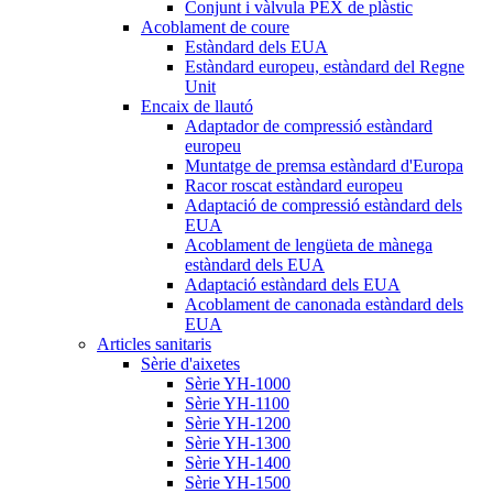
Conjunt i vàlvula PEX de plàstic
Acoblament de coure
Estàndard dels EUA
Estàndard europeu, estàndard del Regne
Unit
Encaix de llautó
Adaptador de compressió estàndard
europeu
Muntatge de premsa estàndard d'Europa
Racor roscat estàndard europeu
Adaptació de compressió estàndard dels
EUA
Acoblament de lengüeta de mànega
estàndard dels EUA
Adaptació estàndard dels EUA
Acoblament de canonada estàndard dels
EUA
Articles sanitaris
Sèrie d'aixetes
Sèrie YH-1000
Sèrie YH-1100
Sèrie YH-1200
Sèrie YH-1300
Sèrie YH-1400
Sèrie YH-1500