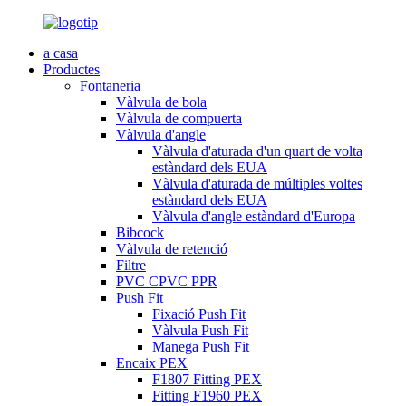
a casa
Productes
Fontaneria
Vàlvula de bola
Vàlvula de compuerta
Vàlvula d'angle
Vàlvula d'aturada d'un quart de volta
estàndard dels EUA
Vàlvula d'aturada de múltiples voltes
estàndard dels EUA
Vàlvula d'angle estàndard d'Europa
Bibcock
Vàlvula de retenció
Filtre
PVC CPVC PPR
Push Fit
Fixació Push Fit
Vàlvula Push Fit
Manega Push Fit
Encaix PEX
F1807 Fitting PEX
Fitting F1960 PEX