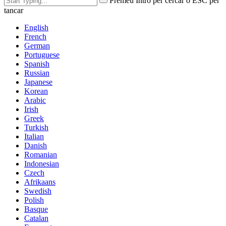
Premeu Intro per cercar o ESC per
tancar
English
French
German
Portuguese
Spanish
Russian
Japanese
Korean
Arabic
Irish
Greek
Turkish
Italian
Danish
Romanian
Indonesian
Czech
Afrikaans
Swedish
Polish
Basque
Catalan