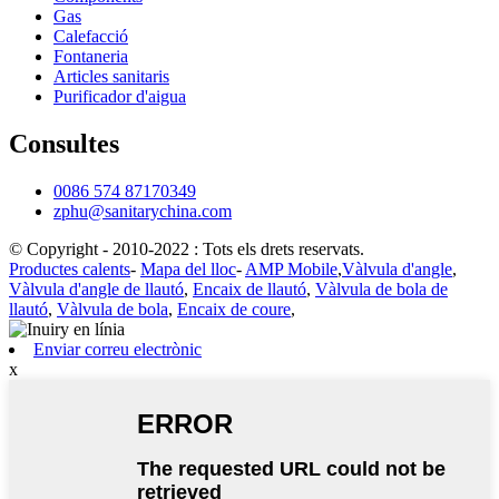
Gas
Calefacció
Fontaneria
Articles sanitaris
Purificador d'aigua
Consultes
0086 574 87170349
zphu@sanitarychina.com
© Copyright - 2010-2022 : Tots els drets reservats.
Productes calents
-
Mapa del lloc
-
AMP Mobile
,
Vàlvula d'angle
,
Vàlvula d'angle de llautó
,
Encaix de llautó
,
Vàlvula de bola de
llautó
,
Vàlvula de bola
,
Encaix de coure
,
Enviar correu electrònic
x