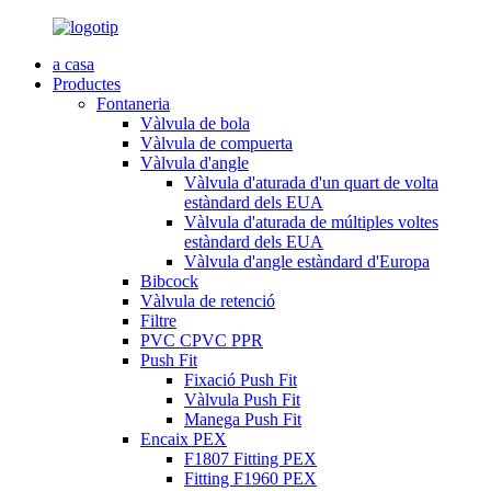
a casa
Productes
Fontaneria
Vàlvula de bola
Vàlvula de compuerta
Vàlvula d'angle
Vàlvula d'aturada d'un quart de volta
estàndard dels EUA
Vàlvula d'aturada de múltiples voltes
estàndard dels EUA
Vàlvula d'angle estàndard d'Europa
Bibcock
Vàlvula de retenció
Filtre
PVC CPVC PPR
Push Fit
Fixació Push Fit
Vàlvula Push Fit
Manega Push Fit
Encaix PEX
F1807 Fitting PEX
Fitting F1960 PEX