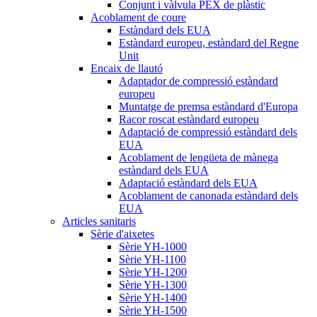
Conjunt i vàlvula PEX de plàstic
Acoblament de coure
Estàndard dels EUA
Estàndard europeu, estàndard del Regne
Unit
Encaix de llautó
Adaptador de compressió estàndard
europeu
Muntatge de premsa estàndard d'Europa
Racor roscat estàndard europeu
Adaptació de compressió estàndard dels
EUA
Acoblament de lengüeta de mànega
estàndard dels EUA
Adaptació estàndard dels EUA
Acoblament de canonada estàndard dels
EUA
Articles sanitaris
Sèrie d'aixetes
Sèrie YH-1000
Sèrie YH-1100
Sèrie YH-1200
Sèrie YH-1300
Sèrie YH-1400
Sèrie YH-1500