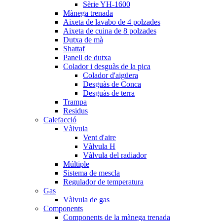
Sèrie YH-1600
Mànega trenada
Aixeta de lavabo de 4 polzades
Aixeta de cuina de 8 polzades
Dutxa de mà
Shattaf
Panell de dutxa
Colador i desguàs de la pica
Colador d'aigüera
Desguàs de Conca
Desguàs de terra
Trampa
Residus
Calefacció
Vàlvula
Vent d'aire
Vàlvula H
Vàlvula del radiador
Múltiple
Sistema de mescla
Regulador de temperatura
Gas
Vàlvula de gas
Components
Components de la mànega trenada