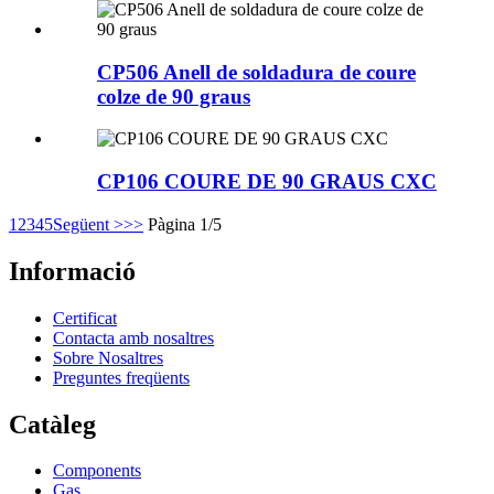
CP506 Anell de soldadura de coure
colze de 90 graus
CP106 COURE DE 90 GRAUS CXC
1
2
3
4
5
Següent >
>>
Pàgina 1/5
Informació
Certificat
Contacta amb nosaltres
Sobre Nosaltres
Preguntes freqüents
Catàleg
Components
Gas