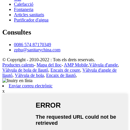
Calefacció
Fontaneria
Articles sanitaris
Purificador d'aigua
Consultes
0086 574 87170349
zphu@sanitarychina.com
© Copyright - 2010-2022 : Tots els drets reservats.
Productes calents
-
Mapa del lloc
-
AMP Mobile
,
Vàlvula d'angle
,
Vàlvula de bola de llautó
,
Encaix de coure
,
Vàlvula d'angle de
llautó
,
Vàlvula de bola
,
Encaix de llautó
,
Enviar correu electrònic
x