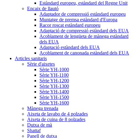
Estàndard europeu, estàndard del Regne Unit
Encaix de llautó
Adaptador de compressió estàndard europeu
Muntatge de premsa estàndard d'Europa
Racor roscat estàndard europeu
Adaptació de compressió estàndard dels EUA
Acoblament de lengüeta de mànega estàndard
dels EUA
Adaptació estàndard dels EUA
Acoblament de canonada estàndard dels EUA
Articles sanitaris
Sèrie d'aixetes
Sèrie YH-1000
Sèrie YH-1100
Sèrie YH-1200
Sèrie YH-1300
Sèrie YH-1400
Sèrie YH-1500
Sèrie YH-1600
Mànega trenada
Aixeta de lavabo de 4 polzades
Aixeta de cuina de 8 polzades
Dutxa de mà
Shattaf
Panell de dutxa