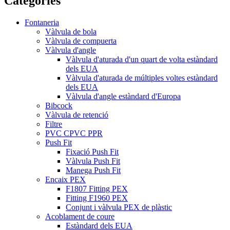
Categories
Fontaneria
Vàlvula de bola
Vàlvula de compuerta
Vàlvula d'angle
Vàlvula d'aturada d'un quart de volta estàndard
dels EUA
Vàlvula d'aturada de múltiples voltes estàndard
dels EUA
Vàlvula d'angle estàndard d'Europa
Bibcock
Vàlvula de retenció
Filtre
PVC CPVC PPR
Push Fit
Fixació Push Fit
Vàlvula Push Fit
Manega Push Fit
Encaix PEX
F1807 Fitting PEX
Fitting F1960 PEX
Conjunt i vàlvula PEX de plàstic
Acoblament de coure
Estàndard dels EUA