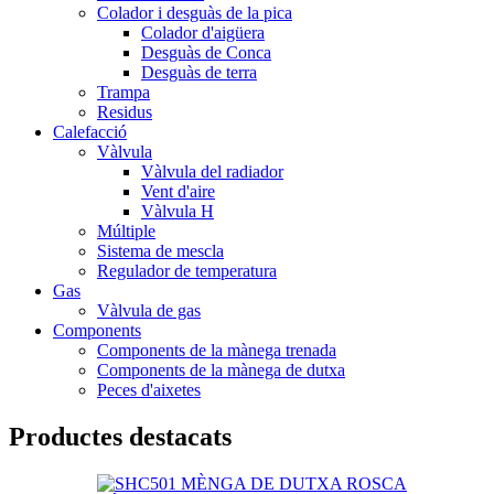
Colador i desguàs de la pica
Colador d'aigüera
Desguàs de Conca
Desguàs de terra
Trampa
Residus
Calefacció
Vàlvula
Vàlvula del radiador
Vent d'aire
Vàlvula H
Múltiple
Sistema de mescla
Regulador de temperatura
Gas
Vàlvula de gas
Components
Components de la mànega trenada
Components de la mànega de dutxa
Peces d'aixetes
Productes destacats