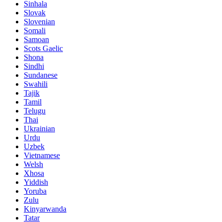
Sinhala
Slovak
Slovenian
Somali
Samoan
Scots Gaelic
Shona
Sindhi
Sundanese
Swahili
Tajik
Tamil
Telugu
Thai
Ukrainian
Urdu
Uzbek
Vietnamese
Welsh
Xhosa
Yiddish
Yoruba
Zulu
Kinyarwanda
Tatar