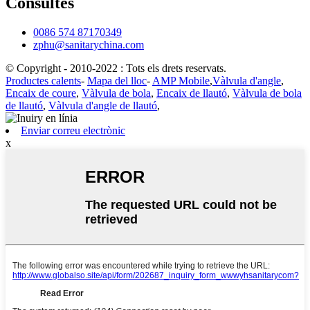
Consultes
0086 574 87170349
zphu@sanitarychina.com
© Copyright - 2010-2022 : Tots els drets reservats.
Productes calents
-
Mapa del lloc
-
AMP Mobile
,
Vàlvula d'angle
,
Encaix de coure
,
Vàlvula de bola
,
Encaix de llautó
,
Vàlvula de bola
de llautó
,
Vàlvula d'angle de llautó
,
Enviar correu electrònic
x