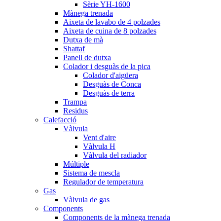
Sèrie YH-1600
Mànega trenada
Aixeta de lavabo de 4 polzades
Aixeta de cuina de 8 polzades
Dutxa de mà
Shattaf
Panell de dutxa
Colador i desguàs de la pica
Colador d'aigüera
Desguàs de Conca
Desguàs de terra
Trampa
Residus
Calefacció
Vàlvula
Vent d'aire
Vàlvula H
Vàlvula del radiador
Múltiple
Sistema de mescla
Regulador de temperatura
Gas
Vàlvula de gas
Components
Components de la mànega trenada