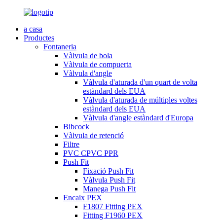
a casa
Productes
Fontaneria
Vàlvula de bola
Vàlvula de compuerta
Vàlvula d'angle
Vàlvula d'aturada d'un quart de volta
estàndard dels EUA
Vàlvula d'aturada de múltiples voltes
estàndard dels EUA
Vàlvula d'angle estàndard d'Europa
Bibcock
Vàlvula de retenció
Filtre
PVC CPVC PPR
Push Fit
Fixació Push Fit
Vàlvula Push Fit
Manega Push Fit
Encaix PEX
F1807 Fitting PEX
Fitting F1960 PEX