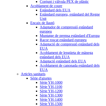
Conjunt i vàlvula PEX de plàstic
Acoblament de coure
Estàndard dels EUA
Estàndard europeu, estàndard del Regne
Unit
Encaix de llautó
Adaptador de compressió estàndard
europeu
Muntatge de premsa estàndard d'Europa
Racor roscat estàndard europeu
Adaptació de compressió estàndard dels
EUA
Acoblament de lengüeta de mànega
estàndard dels EUA
Adaptació estàndard dels EUA
Acoblament de canonada estàndard dels
EUA
Articles sanitaris
Sèrie d'aixetes
Sèrie YH-1000
Sèrie YH-1100
Sèrie YH-1200
Sèrie YH-1300
Sèrie YH-1400
Sèrie YH-1500