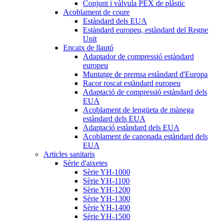
Conjunt i vàlvula PEX de plàstic
Acoblament de coure
Estàndard dels EUA
Estàndard europeu, estàndard del Regne
Unit
Encaix de llautó
Adaptador de compressió estàndard
europeu
Muntatge de premsa estàndard d'Europa
Racor roscat estàndard europeu
Adaptació de compressió estàndard dels
EUA
Acoblament de lengüeta de mànega
estàndard dels EUA
Adaptació estàndard dels EUA
Acoblament de canonada estàndard dels
EUA
Articles sanitaris
Sèrie d'aixetes
Sèrie YH-1000
Sèrie YH-1100
Sèrie YH-1200
Sèrie YH-1300
Sèrie YH-1400
Sèrie YH-1500