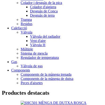
Colador i desguàs de la pica
Colador d'aigüera
Desguàs de Conca
Desguàs de terra
Trampa
Residus
Calefacció
Vàlvula
Vàlvula del radiador
Vent d'aire
Vàlvula H
Múltiple
Sistema de mescla
Regulador de temperatura
Gas
Vàlvula de gas
Components
Components de la mànega trenada
Components de la mànega de dutxa
Peces d'aixetes
Productes destacats