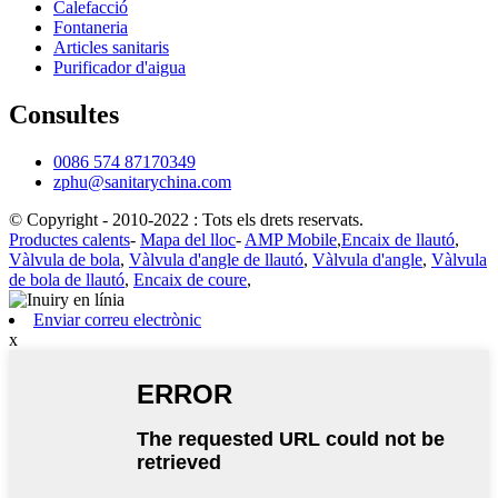
Calefacció
Fontaneria
Articles sanitaris
Purificador d'aigua
Consultes
0086 574 87170349
zphu@sanitarychina.com
© Copyright - 2010-2022 : Tots els drets reservats.
Productes calents
-
Mapa del lloc
-
AMP Mobile
,
Encaix de llautó
,
Vàlvula de bola
,
Vàlvula d'angle de llautó
,
Vàlvula d'angle
,
Vàlvula
de bola de llautó
,
Encaix de coure
,
Enviar correu electrònic
x