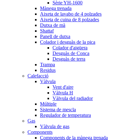
Sèrie YH-1600
Mànega trenada
Aixeta de lavabo de 4 polzades
Aixeta de cuina de 8 polzades
Dutxa de mà
Shattaf
Panell de dutxa
Colador i desguàs de la pica
Colador d'aigüera
Desguàs de Conca
Desguàs de terra
Trampa
Residus
Calefacció
Vàlvula
Vent d'aire
Vàlvula H
Vàlvula del radiador
Múltiple
Sistema de mescla
Regulador de temperatura
Gas
Vàlvula de gas
Components
Components de la mànega trenada