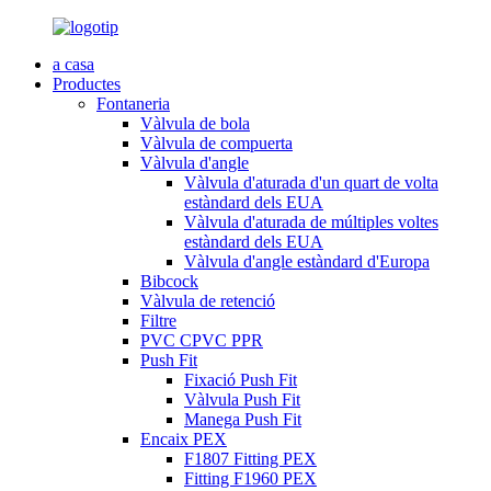
a casa
Productes
Fontaneria
Vàlvula de bola
Vàlvula de compuerta
Vàlvula d'angle
Vàlvula d'aturada d'un quart de volta
estàndard dels EUA
Vàlvula d'aturada de múltiples voltes
estàndard dels EUA
Vàlvula d'angle estàndard d'Europa
Bibcock
Vàlvula de retenció
Filtre
PVC CPVC PPR
Push Fit
Fixació Push Fit
Vàlvula Push Fit
Manega Push Fit
Encaix PEX
F1807 Fitting PEX
Fitting F1960 PEX