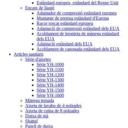
Estàndard europeu, estàndard del Regne Unit
Encaix de llautó
Adaptador de compressió estàndard europeu
Muntatge de premsa estàndard d'Europa
Racor roscat estàndard europeu
Adaptació de compressió estàndard dels EUA
Acoblament de lengüeta de mànega estàndard
dels EUA
Adaptació estàndard dels EUA
Acoblament de canonada estàndard dels EUA
Articles sanitaris
Sèrie d'aixetes
Sèrie YH-1000
Sèrie YH-1100
Sèrie YH-1200
Sèrie YH-1300
Sèrie YH-1400
Sèrie YH-1500
Sèrie YH-1600
Mànega trenada
Aixeta de lavabo de 4 polzades
Aixeta de cuina de 8 polzades
Dutxa de mà
Shattaf
Panell de dutxa