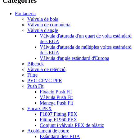
Categories
Fontaneria
Vàlvula de bola
Vàlvula de compuerta
Vàlvula d'angle
Vàlvula d'aturada d'un quart de volta estàndard
dels EUA
Vàlvula d'aturada de múltiples voltes estàndard
dels EUA
Vàlvula d'angle estàndard d'Europa
Bibcock
Vàlvula de retenció
Filtre
PVC CPVC PPR
Push Fit
Fixació Push Fit
Vàlvula Push Fit
Manega Push Fit
Encaix PEX
F1807 Fitting PEX
Fitting F1960 PEX
Conjunt i vàlvula PEX de plàstic
Acoblament de coure
Estàndard dels EUA