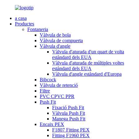
a casa
Productes
Fontaneria
Vàlvula de bola
Vàlvula de compuerta
Vàlvula d'angle
Vàlvula d'aturada d'un quart de volta
estàndard dels EUA
Vàlvula d'aturada de múltiples voltes
estàndard dels EUA
Vàlvula d'angle estàndard d'Europa
Bibcock
Vàlvula de retenció
Filtre
PVC CPVC PPR
Push Fit
Fixació Push Fit
Vàlvula Push Fit
Manega Push Fit
Encaix PEX
F1807 Fitting PEX
Fitting F1960 PEX