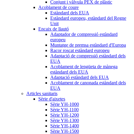
Conjunt i vàlvula PEX de plàstic
Acoblament de coure
Estàndard dels EUA
Estàndard europeu, estàndard del Regne
Unit
Encaix de llautó
Adaptador de compressió estàndard
europeu
Muntatge de premsa estàndard d'Europa
Racor roscat estàndard europeu
Adaptació de compressió estàndard dels
EUA
Acoblament de lengüeta de mànega
estàndard dels EUA
Adaptació estàndard dels EUA
Acoblament de canonada estàndard dels
EUA
Articles sanitaris
Sèrie d'aixetes
Sèrie YH-1000
Sèrie YH-1100
Sèrie YH-1200
Sèrie YH-1300
Sèrie YH-1400
Sèrie YH-1500