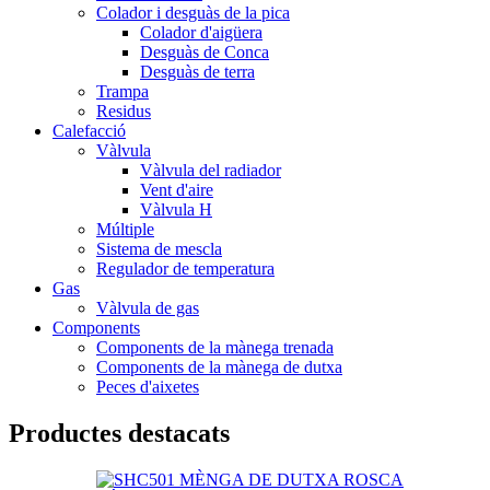
Colador i desguàs de la pica
Colador d'aigüera
Desguàs de Conca
Desguàs de terra
Trampa
Residus
Calefacció
Vàlvula
Vàlvula del radiador
Vent d'aire
Vàlvula H
Múltiple
Sistema de mescla
Regulador de temperatura
Gas
Vàlvula de gas
Components
Components de la mànega trenada
Components de la mànega de dutxa
Peces d'aixetes
Productes destacats