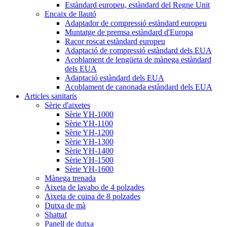
Estàndard europeu, estàndard del Regne Unit
Encaix de llautó
Adaptador de compressió estàndard europeu
Muntatge de premsa estàndard d'Europa
Racor roscat estàndard europeu
Adaptació de compressió estàndard dels EUA
Acoblament de lengüeta de mànega estàndard
dels EUA
Adaptació estàndard dels EUA
Acoblament de canonada estàndard dels EUA
Articles sanitaris
Sèrie d'aixetes
Sèrie YH-1000
Sèrie YH-1100
Sèrie YH-1200
Sèrie YH-1300
Sèrie YH-1400
Sèrie YH-1500
Sèrie YH-1600
Mànega trenada
Aixeta de lavabo de 4 polzades
Aixeta de cuina de 8 polzades
Dutxa de mà
Shattaf
Panell de dutxa