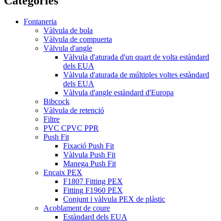
Categories
Fontaneria
Vàlvula de bola
Vàlvula de compuerta
Vàlvula d'angle
Vàlvula d'aturada d'un quart de volta estàndard
dels EUA
Vàlvula d'aturada de múltiples voltes estàndard
dels EUA
Vàlvula d'angle estàndard d'Europa
Bibcock
Vàlvula de retenció
Filtre
PVC CPVC PPR
Push Fit
Fixació Push Fit
Vàlvula Push Fit
Manega Push Fit
Encaix PEX
F1807 Fitting PEX
Fitting F1960 PEX
Conjunt i vàlvula PEX de plàstic
Acoblament de coure
Estàndard dels EUA