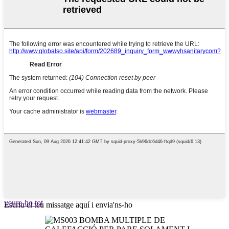
veure-ho tot
Escriu el teu missatge aquí i envia'ns-ho