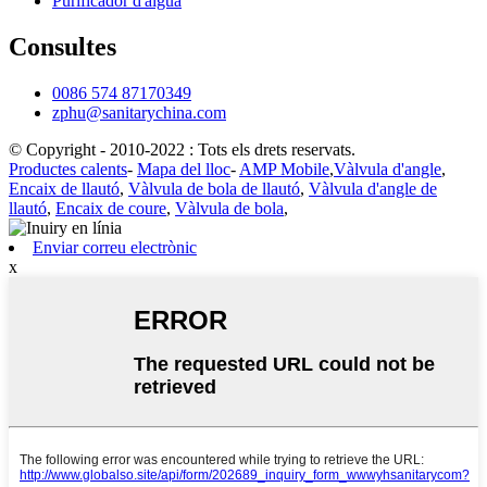
Purificador d'aigua
Consultes
0086 574 87170349
zphu@sanitarychina.com
© Copyright - 2010-2022 : Tots els drets reservats.
Productes calents
-
Mapa del lloc
-
AMP Mobile
,
Vàlvula d'angle
,
Encaix de llautó
,
Vàlvula de bola de llautó
,
Vàlvula d'angle de
llautó
,
Encaix de coure
,
Vàlvula de bola
,
Enviar correu electrònic
x