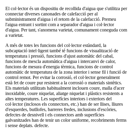
El col·lector és un dispositiu de recollida d'aigua que s'utilitza per
connectar diverses canonades de calefacció per al
subministrament d'aigua i el retorn de la calefacció. Premeu
l'aigua entrant i sortint com a separador d'aigua i col·lector
d'aigua. Per tant, s'anomena varietat, comunament coneguda com
a varietat.
A més de totes les funcions del col·lector estàndard, la
subcaptació intel·ligent també té funcions de visualització de
temperatura i pressió, funcions d'ajust automàtic del cabal,
funcions de mescla automàtica d'aigua i intercanvi de calor,
funcions de mesura d'energia tèrmica, funcions de control
automàtic de temperatura de la zona interior i sense fil i funció de
control remot. Per evitar la corrosió, el col·lector generalment
està fet de coure pur resistent a la corrosió o materials sintètics.
Els materials utilitzats habitualment inclouen coure, malla d'acer
inoxidable, coure niquelat, aliatge niquelat i plàstics resistents a
altes temperatures. Les superfícies interiors i exteriors del
col·lector (inclosos els connectors, etc.) han de ser llises, lliures
d'esquerdes, butllofes, barreres fredes, inclusions d'escòries,
defectes de desnivell i els connectors amb superfícies
galvanitzades han de tenir un color uniforme, recobriments ferms
i sense deplats. defecte.