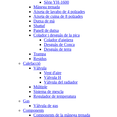
Sèrie YH-1600
Mànega trenada
Aixeta de lavabo de 4 polzades
Aixeta de cuina de 8 polzades
Dutxa de mà
Shattaf
Panell de dutxa
Colador i desguàs de la pica
Colador d'aigüera
Desguàs de Conca
Desguàs de terra
Trampa
Residus
Calefacció
Vàlvula
Vent d'aire
Vàlvula H
Vàlvula del radiador
Múltiple
Sistema de mescla
Regulador de temperatura
Gas
Vàlvula de gas
Components
Components de la mànega trenada