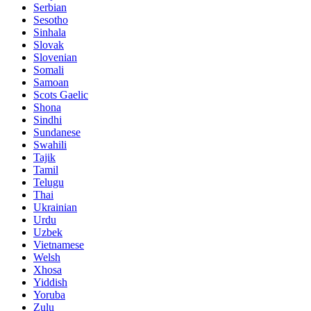
Serbian
Sesotho
Sinhala
Slovak
Slovenian
Somali
Samoan
Scots Gaelic
Shona
Sindhi
Sundanese
Swahili
Tajik
Tamil
Telugu
Thai
Ukrainian
Urdu
Uzbek
Vietnamese
Welsh
Xhosa
Yiddish
Yoruba
Zulu