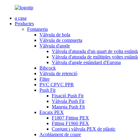
a casa
Productes
Fontaneria
Vàlvula de bola
Vàlvula de compuerta
Vàlvula d'angle
Vàlvula d'aturada d'un quart de volta estàn
Vàlvula d'aturada de múltiples voltes estàn
Vàlvula d'angle estàndard d'Europa
Bibcock
Vàlvula de retenció
Filtre
PVC CPVC PPR
Push Fit
Fixació Push Fit
Vàlvula Push Fit
Manega Push Fit
Encaix PEX
F1807 Fitting PEX
Fitting F1960 PEX
Conjunt i vàlvula PEX de plàstic
Acoblament de coure