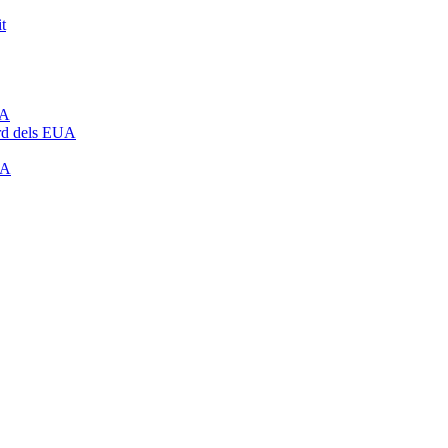
t
UA
rd dels EUA
UA