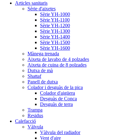
Articles sanitaris
Sèrie d'aixetes
Sèrie YH-1000
Sèrie YH-1100
Sèrie YH-1200
Sèrie YH-1300
Sèrie YH-1400
Sèrie YH-1500
Sèrie YH-1600
Mànega trenada
Aixeta de lavabo de 4 polzades
Aixeta de cuina de 8 polzades
Dutxa de mà
Shattaf
Panell de dutxa
Colador i desguàs de la pica
Colador d'aigüera
Desguàs de Conca
Desguàs de terra
Trampa
Residus
Calefacció
Vàlvula
Vàlvula del radiador
Vent d'aire