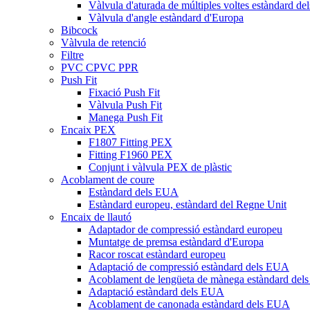
Vàlvula d'aturada de múltiples voltes estàndard d
Vàlvula d'angle estàndard d'Europa
Bibcock
Vàlvula de retenció
Filtre
PVC CPVC PPR
Push Fit
Fixació Push Fit
Vàlvula Push Fit
Manega Push Fit
Encaix PEX
F1807 Fitting PEX
Fitting F1960 PEX
Conjunt i vàlvula PEX de plàstic
Acoblament de coure
Estàndard dels EUA
Estàndard europeu, estàndard del Regne Unit
Encaix de llautó
Adaptador de compressió estàndard europeu
Muntatge de premsa estàndard d'Europa
Racor roscat estàndard europeu
Adaptació de compressió estàndard dels EUA
Acoblament de lengüeta de mànega estàndard de
Adaptació estàndard dels EUA
Acoblament de canonada estàndard dels EUA