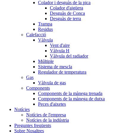
Colador i desguàs de la pica
Colador d'aigüera
Desguàs de Conca
Desguàs de terra
Trampa
Residus
Calefacció
Vàlvula
Vent d'aire
Vàlvula H
Vàlvula del radiador
Múltiple
Sistema de mescla
Regulador de temperatura
Gas
Vàlvula de gas
Components
Components de la mànega trenada
Components de la mànega de dutxa
Peces d'aixetes
Notícies
Notícies de l'empresa
Notícies de la indústria
Preguntes freqüents
Sobre Nosaltres