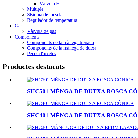
Vàlvula H
Múltiple
Sistema de mescla
Regulador de temperatura
Gas
Vàlvula de gas
Components
Components de la mànega trenada
Components de la mànega de dutxa
Peces d'aixetes
Productes destacats
SHC501 MÈNGA DE DUTXA ROSCA CÒ
SHC401 MÈNGA DE DUTXA ROSCA CÒ