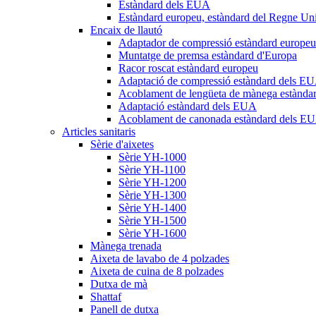
Estàndard dels EUA
Estàndard europeu, estàndard del Regne Uni
Encaix de llautó
Adaptador de compressió estàndard europeu
Muntatge de premsa estàndard d'Europa
Racor roscat estàndard europeu
Adaptació de compressió estàndard dels E
Acoblament de lengüeta de mànega estànda
Adaptació estàndard dels EUA
Acoblament de canonada estàndard dels E
Articles sanitaris
Sèrie d'aixetes
Sèrie YH-1000
Sèrie YH-1100
Sèrie YH-1200
Sèrie YH-1300
Sèrie YH-1400
Sèrie YH-1500
Sèrie YH-1600
Mànega trenada
Aixeta de lavabo de 4 polzades
Aixeta de cuina de 8 polzades
Dutxa de mà
Shattaf
Panell de dutxa